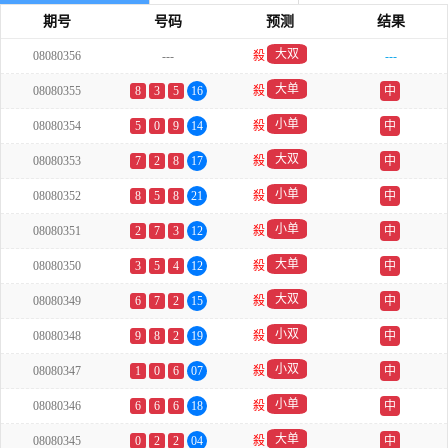
期号
号码
预测
结果
大双
08080356
---
殺
---
大单
08080355
8
3
5
16
殺
中
小单
08080354
5
0
9
14
殺
中
大双
08080353
7
2
8
17
殺
中
小单
08080352
8
5
8
21
殺
中
小单
08080351
2
7
3
12
殺
中
大单
08080350
3
5
4
12
殺
中
大双
08080349
6
7
2
15
殺
中
小双
08080348
9
8
2
19
殺
中
小双
08080347
1
0
6
07
殺
中
小单
08080346
6
6
6
18
殺
中
大单
08080345
0
2
2
04
殺
中