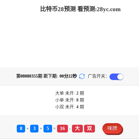
比特币28预测 看预测:28yc.com
第
08080355
期 距下期:
00
分
21
秒
广告开关：
大单
未开:
2
期
小单
未开:
8
期
小双
未开:
4
期
8
3
5
16
大
双
咪牌
+
+
=
-