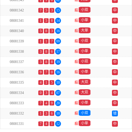
08081343
1
1
0
02
殺
中
小双
08081342
7
5
3
15
殺
中
小单
08081341
1
5
8
14
殺
中
大单
08081340
5
8
3
16
殺
中
小双
08081339
1
1
7
09
殺
中
小单
08081338
3
8
6
17
殺
中
小双
08081337
3
8
8
19
殺
中
小单
08081336
9
7
0
16
殺
中
大双
08081335
4
1
5
10
殺
中
大双
08081334
0
3
4
07
殺
中
小单
08081333
7
4
9
20
殺
中
小双
08081332
1
3
6
10
殺
错
小单
08081331
7
4
1
12
殺
中