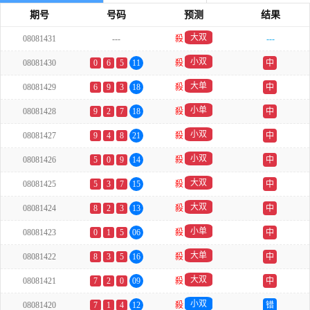
期号
号码
预测
结果
大双
08081431
---
殺
---
小双
08081430
0
6
5
11
殺
中
大单
08081429
6
9
3
18
殺
中
小单
08081428
9
2
7
18
殺
中
小双
08081427
9
4
8
21
殺
中
小双
08081426
5
0
9
14
殺
中
大双
08081425
5
3
7
15
殺
中
大双
08081424
8
2
3
13
殺
中
小单
08081423
0
1
5
06
殺
中
大单
08081422
8
3
5
16
殺
中
大双
08081421
7
2
0
09
殺
中
小双
08081420
7
1
4
12
殺
错