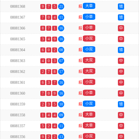
大单
08081368
9
7
5
21
殺
错
小单
08081367
7
0
4
11
殺
错
小单
08081366
8
7
1
16
殺
中
小双
08081365
3
4
9
16
殺
中
小双
08081364
6
0
2
08
殺
错
大双
08081363
4
0
3
07
殺
中
大双
08081362
2
7
8
17
殺
中
小双
08081361
6
3
7
16
殺
中
小单
08081360
7
0
9
16
殺
中
小双
08081359
2
3
5
10
殺
错
大单
08081358
1
4
4
09
殺
中
大单
08081357
5
2
4
11
殺
中
小双
08081356
9
2
2
13
殺
中