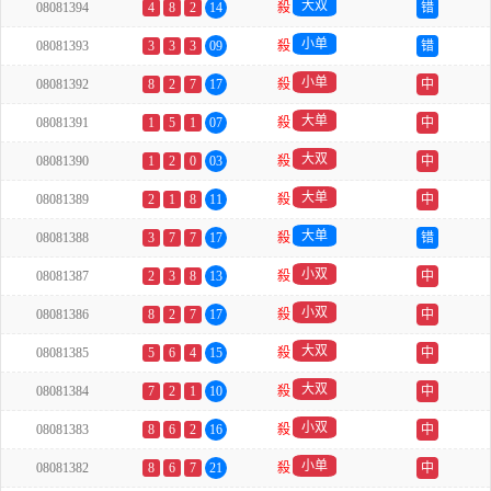
大双
08081394
4
8
2
14
殺
错
小单
08081393
3
3
3
09
殺
错
小单
08081392
8
2
7
17
殺
中
大单
08081391
1
5
1
07
殺
中
大双
08081390
1
2
0
03
殺
中
大单
08081389
2
1
8
11
殺
中
大单
08081388
3
7
7
17
殺
错
小双
08081387
2
3
8
13
殺
中
小双
08081386
8
2
7
17
殺
中
大双
08081385
5
6
4
15
殺
中
大双
08081384
7
2
1
10
殺
中
小双
08081383
8
6
2
16
殺
中
小单
08081382
8
6
7
21
殺
中