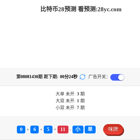
比特币28预测 看预测:28yc.com
第
08081430
期 距下期:
00
分
23
秒
广告开关：
大单
未开:
3
期
大双
未开:
1
期
小双
未开:
7
期
0
6
5
11
小
单
咪牌
+
+
=
-