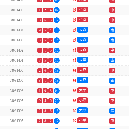
08081407
0
2
7
09
殺
中
小双
08081406
1
2
4
07
殺
中
小双
08081405
8
6
3
17
殺
中
大双
08081404
9
5
4
18
殺
错
大双
08081403
3
5
6
14
殺
错
大双
08081402
4
1
5
10
殺
中
大单
08081401
7
5
3
15
殺
错
大双
08081400
2
6
5
13
殺
中
大双
08081399
8
1
9
18
殺
错
大单
08081398
1
0
3
04
殺
中
小双
08081397
9
5
6
20
殺
中
大双
08081396
2
8
6
16
殺
错
小单
08081395
2
8
2
12
殺
中