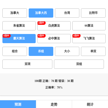
加拿大
加拿大西
台湾
比特币
朱雀算法
白虎算法
99算法
霸天算法
必中算法
飞飞算法
组合
杀组
大小
单双
双项
双组
100期 正确：70 期 错误：30 期
正确率：70%
预测
走势
统计