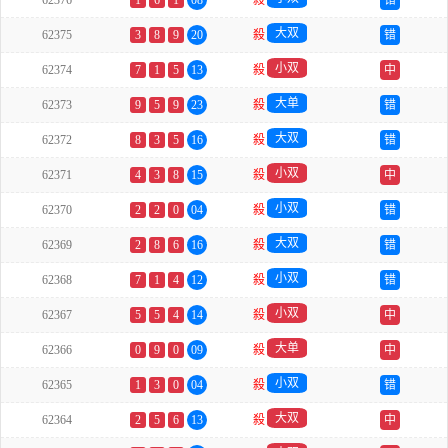
62376
1
6
1
08
殺
错
大双
62375
3
8
9
20
殺
错
小双
62374
7
1
5
13
殺
中
大单
62373
9
5
9
23
殺
错
大双
62372
8
3
5
16
殺
错
小双
62371
4
3
8
15
殺
中
小双
62370
2
2
0
04
殺
错
大双
62369
2
8
6
16
殺
错
小双
62368
7
1
4
12
殺
错
小双
62367
5
5
4
14
殺
中
大单
62366
0
9
0
09
殺
中
小双
62365
1
3
0
04
殺
错
大双
62364
2
5
6
13
殺
中