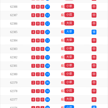
小单
62388
3
8
6
17
殺
中
小双
62387
8
1
4
13
殺
中
大双
62386
3
9
0
12
殺
中
大单
62385
4
9
8
21
殺
错
大单
62384
4
9
0
13
殺
中
小单
62383
6
6
6
18
殺
中
大单
62382
8
3
1
12
殺
中
小单
62381
5
5
9
19
殺
中
小单
62380
9
2
8
19
殺
中
小单
62379
2
0
4
06
殺
中
小双
62378
5
3
8
16
殺
中
大双
62377
4
0
0
04
殺
中
小双