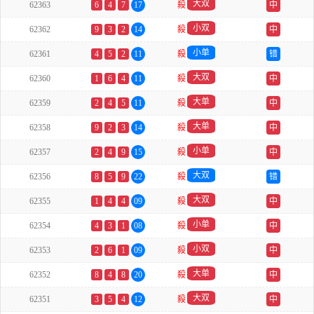
大双
62363
6
4
7
17
殺
中
小双
62362
9
3
2
14
殺
中
小单
62361
4
5
2
11
殺
错
大双
62360
1
6
4
11
殺
中
大单
62359
2
4
5
11
殺
中
大单
62358
9
2
3
14
殺
中
小单
62357
2
4
9
15
殺
中
大双
62356
8
5
9
22
殺
错
大双
62355
1
4
4
09
殺
中
小单
62354
4
3
1
08
殺
中
小双
62353
2
6
1
09
殺
中
大单
62352
8
4
8
20
殺
中
大双
62351
3
5
4
12
殺
中