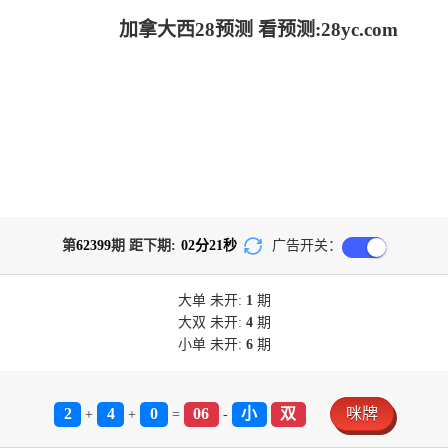
加拿大西28预测 看预测:28yc.com
第
62399
期 距下期:
02
分
20
秒
广告开关：
大单
未开:
1
期
大双
未开:
4
期
小单
未开:
6
期
2
4
0
06
小
双
咪牌
+
+
=
-