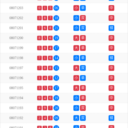
08071203
0
1
5
06
小
单
中
08071202
3
8
7
18
小
双
中
08071201
7
6
8
21
小
双
错
08071200
8
5
6
19
大
单
中
08071199
5
8
4
17
大
单
中
08071198
7
1
6
14
小
单
错
08071197
7
0
8
15
大
双
中
08071196
1
4
7
12
小
单
中
08071195
3
5
9
17
大
单
中
08071194
9
4
6
19
小
单
中
08071193
4
9
7
20
小
双
中
08071192
2
4
3
09
大
双
错