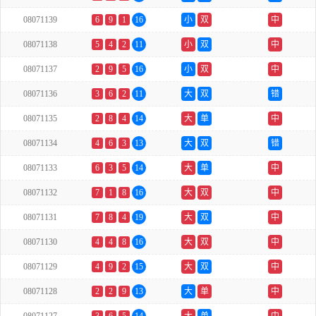
08071139
6
9
1
16
小
双
中
08071138
5
4
2
11
小
双
中
08071137
2
9
5
16
小
双
中
08071136
3
6
2
11
大
双
错
08071135
2
8
4
14
大
单
中
08071134
4
6
3
13
大
双
错
08071133
6
3
5
14
大
单
中
08071132
7
1
8
16
大
双
中
08071131
7
8
4
19
大
双
中
08071130
4
4
8
16
大
双
中
08071129
4
9
2
15
大
双
中
08071128
2
2
9
13
大
单
中