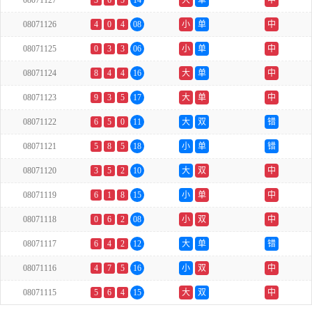
08071127
3
6
5
14
大
单
中
08071126
4
0
4
08
小
单
中
08071125
0
3
3
06
小
单
中
08071124
8
4
4
16
大
单
中
08071123
9
3
5
17
大
单
中
08071122
6
5
0
11
大
双
错
08071121
5
8
5
18
小
单
错
08071120
3
5
2
10
大
双
中
08071119
6
1
8
15
小
单
中
08071118
0
6
2
08
小
双
中
08071117
6
4
2
12
大
单
错
08071116
4
7
5
16
小
双
中
08071115
5
6
4
15
大
双
中