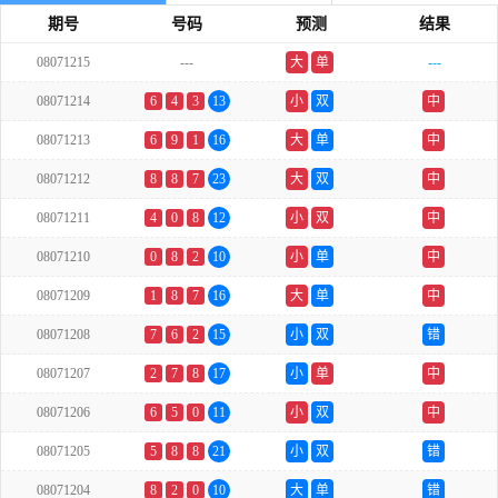
期号
号码
预测
结果
08071215
---
大
单
---
08071214
6
4
3
13
小
双
中
08071213
6
9
1
16
大
单
中
08071212
8
8
7
23
大
双
中
08071211
4
0
8
12
小
双
中
08071210
0
8
2
10
小
单
中
08071209
1
8
7
16
大
单
中
08071208
7
6
2
15
小
双
错
08071207
2
7
8
17
小
单
中
08071206
6
5
0
11
小
双
中
08071205
5
8
8
21
小
双
错
08071204
8
2
0
10
大
单
错