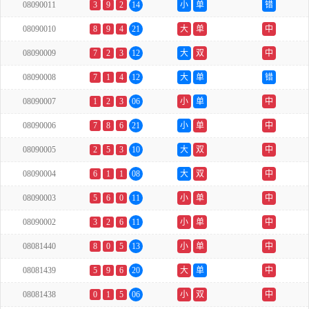
08090011
3
9
2
14
小
单
错
08090010
8
9
4
21
大
单
中
08090009
7
2
3
12
大
双
中
08090008
7
1
4
12
大
单
错
08090007
1
2
3
06
小
单
中
08090006
7
8
6
21
小
单
中
08090005
2
5
3
10
大
双
中
08090004
6
1
1
08
大
双
中
08090003
5
6
0
11
小
单
中
08090002
3
2
6
11
小
单
中
08081440
8
0
5
13
小
单
中
08081439
5
9
6
20
大
单
中
08081438
0
1
5
06
小
双
中