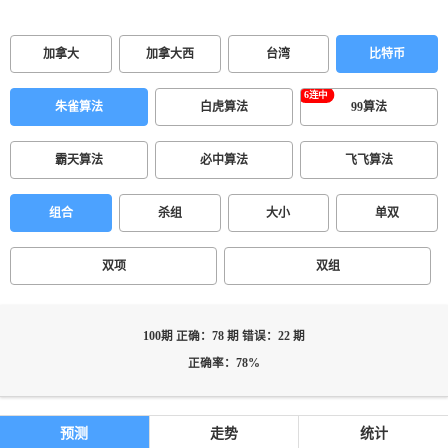
加拿大
加拿大西
台湾
比特币
朱雀算法
白虎算法
99算法
霸天算法
必中算法
飞飞算法
组合
杀组
大小
单双
双项
双组
100期 正确：78 期 错误：22 期
正确率：78%
预测
走势
统计