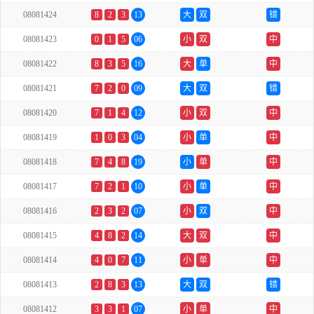
08081424
8
2
3
13
大
双
错
08081423
0
1
5
06
小
双
中
08081422
8
3
5
16
大
单
中
08081421
7
2
0
09
大
双
错
08081420
7
1
4
12
小
双
中
08081419
1
0
3
04
小
单
中
08081418
7
4
8
19
小
单
中
08081417
7
2
1
10
小
单
中
08081416
2
3
2
07
小
双
中
08081415
4
8
2
14
大
双
中
08081414
4
0
7
11
小
单
中
08081413
2
8
3
13
大
双
错
08081412
3
3
1
07
小
单
中