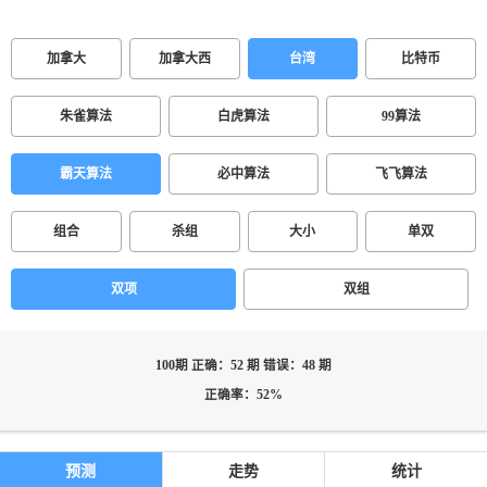
加拿大
加拿大西
台湾
比特币
朱雀算法
白虎算法
99算法
霸天算法
必中算法
飞飞算法
组合
杀组
大小
单双
双项
双组
100期 正确：52 期 错误：48 期
正确率：52%
预测
走势
统计