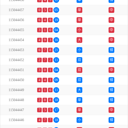
115044458
3
4
5
12
单
错
115044457
0
5
0
05
单
中
115044456
6
4
9
19
单
中
115044455
3
1
0
04
小
中
115044454
4
9
3
16
大
中
115044453
6
7
8
21
小
错
115044452
2
7
2
11
双
错
115044451
3
0
1
04
双
中
115044450
4
4
1
09
双
错
115044449
4
1
6
11
大
错
115044448
2
8
8
18
单
错
115044447
7
5
5
17
单
中
115044446
4
7
7
18
小
错