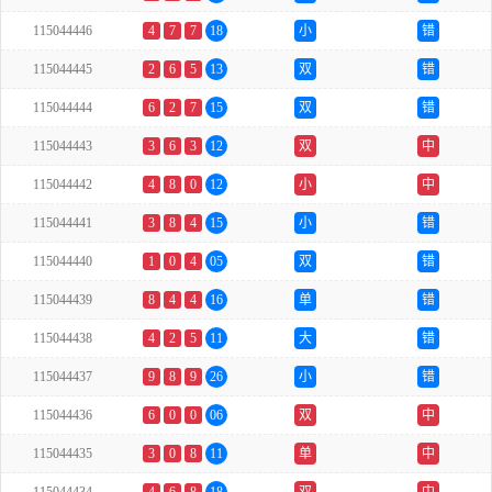
115044446
4
7
7
18
小
错
115044445
2
6
5
13
双
错
115044444
6
2
7
15
双
错
115044443
3
6
3
12
双
中
115044442
4
8
0
12
小
中
115044441
3
8
4
15
小
错
115044440
1
0
4
05
双
错
115044439
8
4
4
16
单
错
115044438
4
2
5
11
大
错
115044437
9
8
9
26
小
错
115044436
6
0
0
06
双
中
115044435
3
0
8
11
单
中