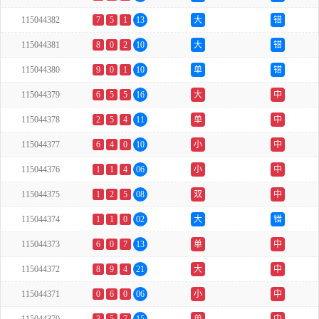
115044382
7
5
1
13
大
错
115044381
8
0
2
10
大
错
115044380
9
0
1
10
单
错
115044379
6
5
5
16
大
中
115044378
2
5
4
11
单
中
115044377
6
4
0
10
小
中
115044376
1
1
4
06
小
中
115044375
1
2
5
08
双
中
115044374
1
1
0
02
大
错
115044373
6
0
7
13
单
中
115044372
8
9
4
21
大
中
115044371
0
6
0
06
小
中