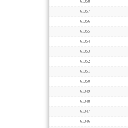
61358
61357
61356
61355
61354
61353
61352
61351
61350
61349
61348
61347
61346