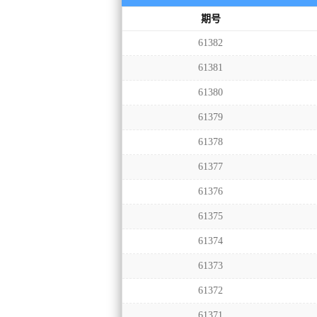
期号
61382
61381
61380
61379
61378
61377
61376
61375
61374
61373
61372
61371