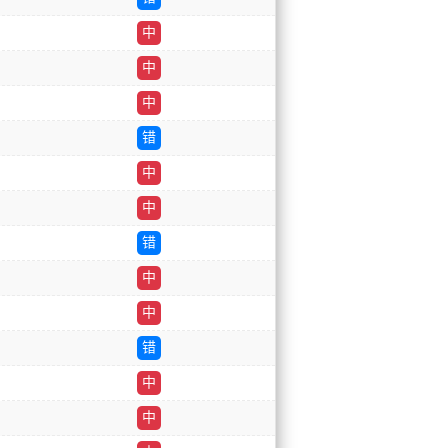
中
中
中
错
中
中
错
中
中
错
中
中