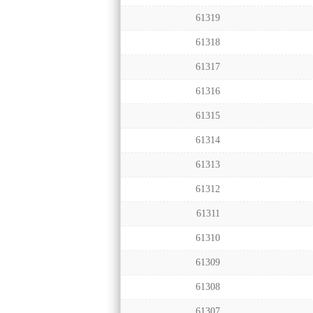
61319
61318
61317
61316
61315
61314
61313
61312
61311
61310
61309
61308
61307