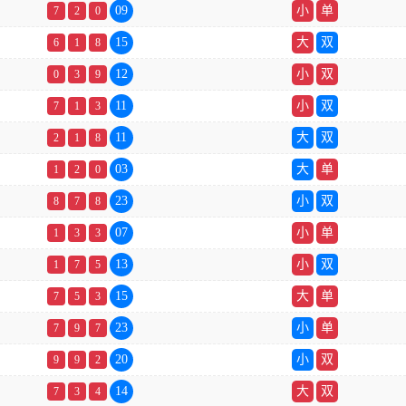
09
小
单
7
2
0
15
大
双
6
1
8
12
小
双
0
3
9
11
小
双
7
1
3
11
大
双
2
1
8
03
大
单
1
2
0
23
小
双
8
7
8
07
小
单
1
3
3
13
小
双
1
7
5
15
大
单
7
5
3
23
小
单
7
9
7
20
小
双
9
9
2
14
大
双
7
3
4