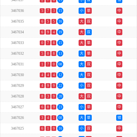
3467037
2
7
6
15
小
双
错
3467036
5
7
3
15
小
单
中
3467035
6
5
5
16
大
双
中
3467034
6
9
4
19
大
双
中
3467033
0
7
8
15
大
单
中
3467032
5
0
8
13
大
单
中
3467031
1
7
0
08
大
双
中
3467030
4
4
4
12
大
双
中
3467029
4
9
9
22
小
双
中
3467028
8
3
9
20
大
双
中
3467027
6
8
9
23
小
单
中
3467026
3
4
1
08
大
单
错
3467025
6
1
9
16
小
双
中