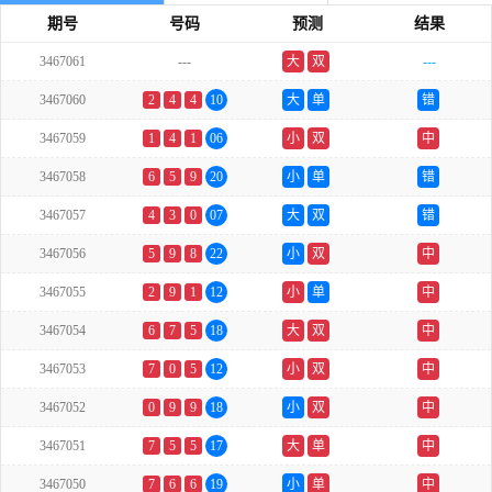
期号
号码
预测
结果
3467061
---
大
双
---
3467060
2
4
4
10
大
单
错
3467059
1
4
1
06
小
双
中
3467058
6
5
9
20
小
单
错
3467057
4
3
0
07
大
双
错
3467056
5
9
8
22
小
双
中
3467055
2
9
1
12
小
单
中
3467054
6
7
5
18
大
双
中
3467053
7
0
5
12
小
双
中
3467052
0
9
9
18
小
双
中
3467051
7
5
5
17
大
单
中
3467050
7
6
6
19
小
单
中