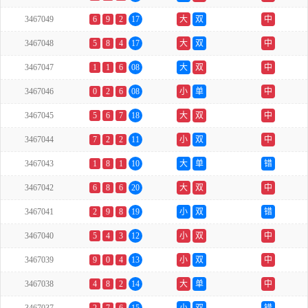
3467049
6
9
2
17
大
双
中
3467048
5
8
4
17
大
双
中
3467047
1
1
6
08
大
双
中
3467046
0
2
6
08
小
单
中
3467045
5
6
7
18
大
双
中
3467044
7
2
2
11
小
双
中
3467043
1
8
1
10
大
单
错
3467042
6
8
6
20
大
双
中
3467041
2
9
8
19
小
双
错
3467040
5
4
3
12
小
双
中
3467039
9
0
4
13
小
双
中
3467038
4
8
2
14
大
单
中