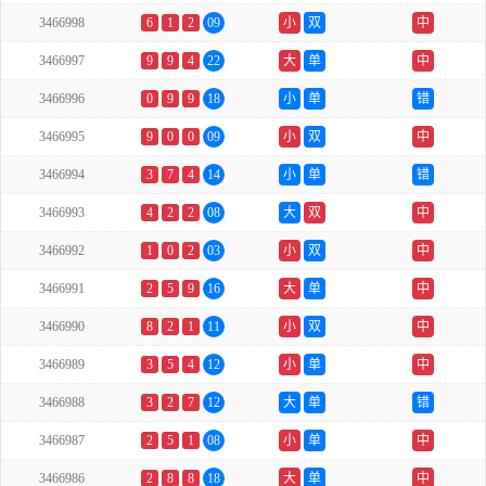
3466998
6
1
2
09
小
双
中
3466997
9
9
4
22
大
单
中
3466996
0
9
9
18
小
单
错
3466995
9
0
0
09
小
双
中
3466994
3
7
4
14
小
单
错
3466993
4
2
2
08
大
双
中
3466992
1
0
2
03
小
双
中
3466991
2
5
9
16
大
单
中
3466990
8
2
1
11
小
双
中
3466989
3
5
4
12
小
单
中
3466988
3
2
7
12
大
单
错
3466987
2
5
1
08
小
单
中
3466986
2
8
8
18
大
单
中