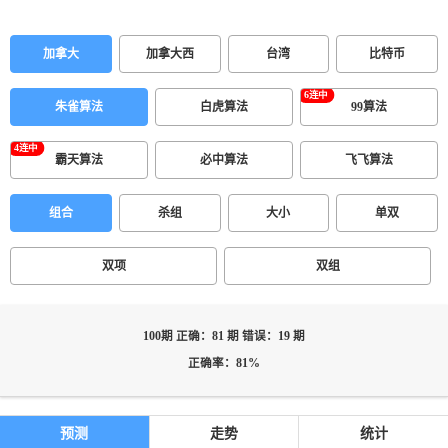
加拿大
加拿大西
台湾
比特币
朱雀算法
白虎算法
99算法
霸天算法
必中算法
飞飞算法
组合
杀组
大小
单双
双项
双组
100期 正确：81 期 错误：19 期
正确率：81%
预测
走势
统计