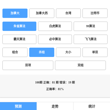
加拿大
加拿大西
台湾
比特币
朱雀算法
白虎算法
99算法
霸天算法
必中算法
飞飞算法
组合
杀组
大小
单双
双项
双组
100期 正确：81 期 错误：19 期
正确率：81%
预测
走势
统计