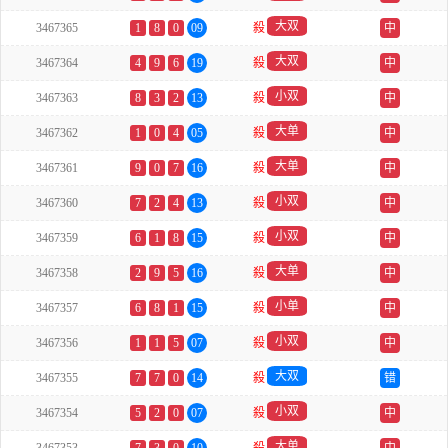
大双
3467365
1
8
0
09
殺
中
大双
3467364
4
9
6
19
殺
中
小双
3467363
8
3
2
13
殺
中
大单
3467362
1
0
4
05
殺
中
大单
3467361
9
0
7
16
殺
中
小双
3467360
7
2
4
13
殺
中
小双
3467359
6
1
8
15
殺
中
大单
3467358
2
9
5
16
殺
中
小单
3467357
6
8
1
15
殺
中
小双
3467356
1
1
5
07
殺
中
大双
3467355
7
7
0
14
殺
错
小双
3467354
5
2
0
07
殺
中
大单