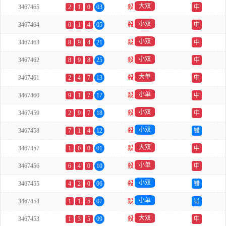
大双
3467465
2
1
0
03
殺
中
小双
3467464
0
1
4
05
殺
中
小双
3467463
8
9
4
21
殺
中
小双
3467462
8
9
8
25
殺
中
大单
3467461
2
4
7
13
殺
中
小单
3467460
9
1
7
17
殺
中
小双
3467459
2
9
7
18
殺
中
小双
3467458
7
1
4
12
殺
错
大双
3467457
1
0
0
01
殺
中
小单
3467456
6
4
0
10
殺
中
小双
3467455
4
2
0
06
殺
错
小单
3467454
1
1
5
07
殺
错
大双
3467453
1
3
5
09
殺
中