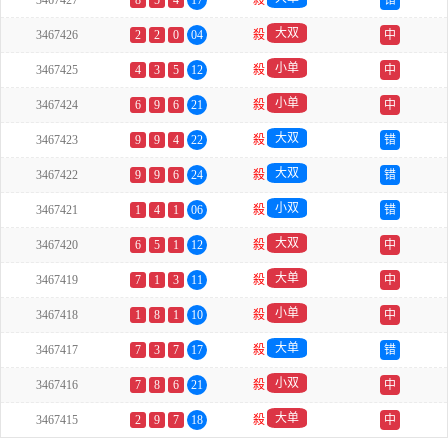
3467427
8
5
4
17
殺
错
大双
3467426
2
2
0
04
殺
中
小单
3467425
4
3
5
12
殺
中
小单
3467424
6
9
6
21
殺
中
大双
3467423
9
9
4
22
殺
错
大双
3467422
9
9
6
24
殺
错
小双
3467421
1
4
1
06
殺
错
大双
3467420
6
5
1
12
殺
中
大单
3467419
7
1
3
11
殺
中
小单
3467418
1
8
1
10
殺
中
大单
3467417
7
3
7
17
殺
错
小双
3467416
7
8
6
21
殺
中
大单
3467415
2
9
7
18
殺
中