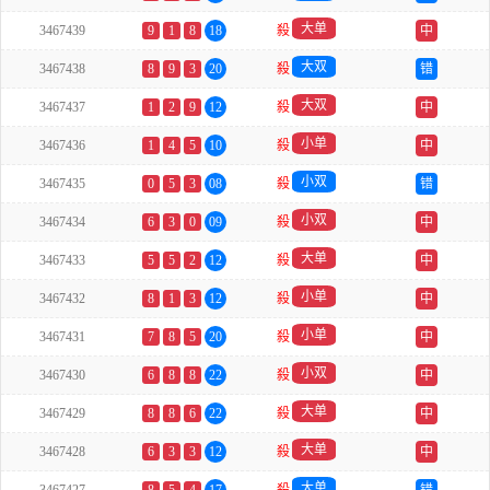
大单
3467439
9
1
8
18
殺
中
大双
3467438
8
9
3
20
殺
错
大双
3467437
1
2
9
12
殺
中
小单
3467436
1
4
5
10
殺
中
小双
3467435
0
5
3
08
殺
错
小双
3467434
6
3
0
09
殺
中
大单
3467433
5
5
2
12
殺
中
小单
3467432
8
1
3
12
殺
中
小单
3467431
7
8
5
20
殺
中
小双
3467430
6
8
8
22
殺
中
大单
3467429
8
8
6
22
殺
中
大单
3467428
6
3
3
12
殺
中
大单