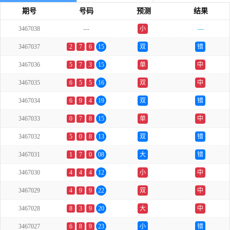
期号
号码
预测
结果
3467038
---
小
---
3467037
2
7
6
15
双
错
3467036
5
7
3
15
单
中
3467035
6
5
5
16
双
中
3467034
6
9
4
19
双
错
3467033
0
7
8
15
单
中
3467032
5
0
8
13
双
错
3467031
1
7
0
08
大
错
3467030
4
4
4
12
小
中
3467029
4
9
9
22
双
中
3467028
8
3
9
20
大
中
3467027
6
8
9
23
小
错