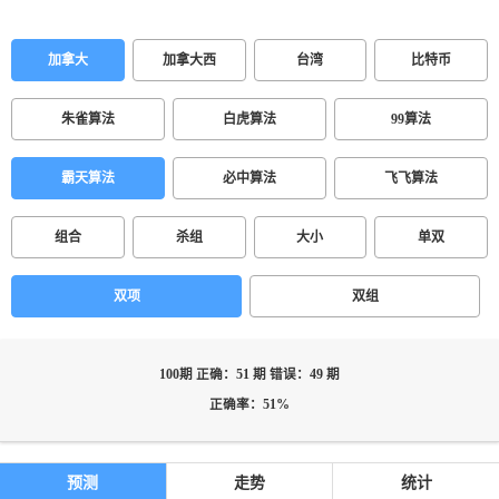
加拿大
加拿大西
台湾
比特币
朱雀算法
白虎算法
99算法
霸天算法
必中算法
飞飞算法
组合
杀组
大小
单双
双项
双组
100期 正确：51 期 错误：49 期
正确率：51%
预测
走势
统计