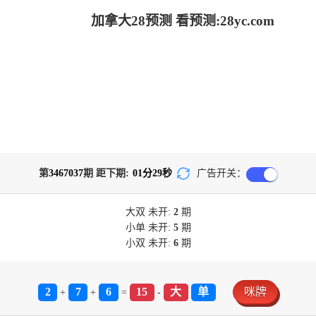
加拿大28预测 看预测:28yc.com
第
3467037
期 距下期:
01
分
29
秒
广告开关：
大双
未开:
2
期
小单
未开:
5
期
小双
未开:
6
期
2
7
6
15
大
单
咪牌
+
+
=
-