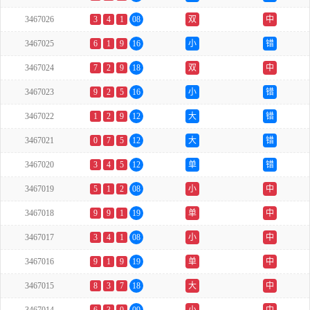
3467026
3
4
1
08
双
中
3467025
6
1
9
16
小
错
3467024
7
2
9
18
双
中
3467023
9
2
5
16
小
错
3467022
1
2
9
12
大
错
3467021
0
7
5
12
大
错
3467020
3
4
5
12
单
错
3467019
5
1
2
08
小
中
3467018
9
9
1
19
单
中
3467017
3
4
1
08
小
中
3467016
9
1
9
19
单
中
3467015
8
3
7
18
大
中