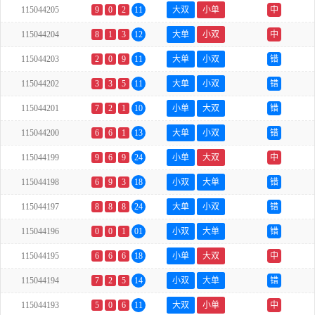
115044205
9
0
2
11
大双
小单
中
115044204
8
1
3
12
大单
小双
中
115044203
2
0
9
11
大单
小双
错
115044202
3
3
5
11
大单
小双
错
115044201
7
2
1
10
小单
大双
错
115044200
6
6
1
13
大单
小双
错
115044199
9
6
9
24
小单
大双
中
115044198
6
9
3
18
小双
大单
错
115044197
8
8
8
24
大单
小双
错
115044196
0
0
1
01
小双
大单
错
115044195
6
6
6
18
小单
大双
中
115044194
7
2
5
14
小双
大单
错
115044193
5
0
6
11
大双
小单
中