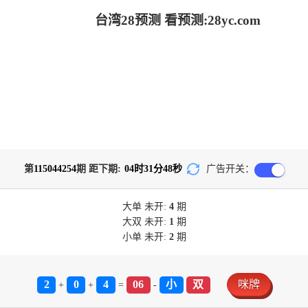
台湾28预测 看预测:28yc.com
第
115044254
期 距下期:
04
时
31
分
48
秒
广告开关：
大单
未开:
4
期
大双
未开:
1
期
小单
未开:
2
期
2
0
4
06
小
双
咪牌
+
+
=
-