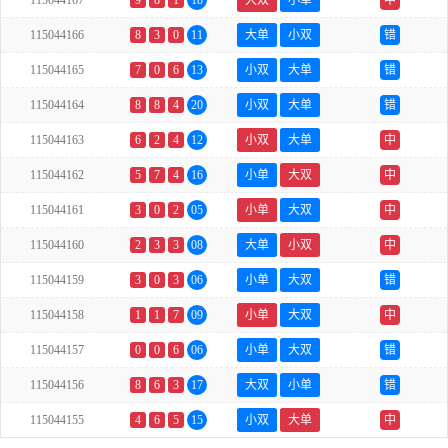
115044167
9
8
1
18
大双
小单
中
115044166
8
3
0
11
大单
小双
错
115044165
7
0
6
13
小双
大单
错
115044164
8
8
4
20
小双
大单
错
115044163
6
2
4
12
小双
大单
中
115044162
5
7
4
16
小单
大双
中
115044161
3
0
2
05
小单
大双
中
115044160
2
3
3
08
大单
小双
中
115044159
3
0
3
06
小单
大双
错
115044158
1
1
7
09
小单
大双
中
115044157
0
0
6
06
小单
大双
错
115044156
8
6
3
17
大双
小单
错
115044155
4
6
5
15
小双
大单
中