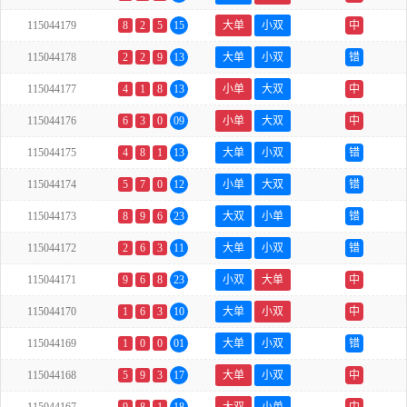
115044179
8
2
5
15
大单
小双
中
115044178
2
2
9
13
大单
小双
错
115044177
4
1
8
13
小单
大双
中
115044176
6
3
0
09
小单
大双
中
115044175
4
8
1
13
大单
小双
错
115044174
5
7
0
12
小单
大双
错
115044173
8
9
6
23
大双
小单
错
115044172
2
6
3
11
大单
小双
错
115044171
9
6
8
23
小双
大单
中
115044170
1
6
3
10
大单
小双
中
115044169
1
0
0
01
大单
小双
错
115044168
5
9
3
17
大单
小双
中