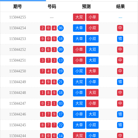
期号
号码
预测
结果
115044255
---
大双
小单
---
115044254
2
0
4
06
大单
小双
中
115044253
9
0
9
18
大单
小双
错
115044252
0
6
3
09
小单
大双
中
115044251
3
7
3
13
小单
大双
中
115044250
7
4
8
19
小双
大单
中
115044249
4
9
8
21
大双
小单
错
115044248
1
8
9
18
小单
大双
中
115044247
0
2
1
03
大双
小单
中
115044246
1
7
9
17
小单
大双
错
115044245
8
7
7
22
大单
小双
错
115044244
8
0
6
14
大双
小单
中