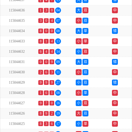
115044637
2
4
7
13
大
双
错
115044636
1
3
0
04
大
双
中
115044635
3
0
4
07
小
双
中
115044634
8
0
0
08
大
单
错
115044633
8
1
4
13
小
单
中
115044632
6
4
4
14
小
双
中
115044631
0
0
9
09
大
双
错
115044630
2
6
3
11
小
双
中
115044629
9
9
9
27
小
双
错
115044628
1
6
1
08
小
单
中
115044627
9
7
0
16
小
双
中
115044626
8
9
2
19
大
双
中
115044625
8
3
6
17
小
单
中