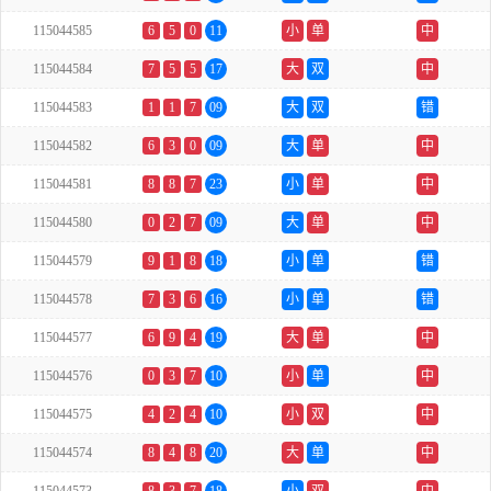
115044585
6
5
0
11
小
单
中
115044584
7
5
5
17
大
双
中
115044583
1
1
7
09
大
双
错
115044582
6
3
0
09
大
单
中
115044581
8
8
7
23
小
单
中
115044580
0
2
7
09
大
单
中
115044579
9
1
8
18
小
单
错
115044578
7
3
6
16
小
单
错
115044577
6
9
4
19
大
单
中
115044576
0
3
7
10
小
单
中
115044575
4
2
4
10
小
双
中
115044574
8
4
8
20
大
单
中