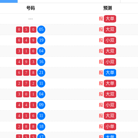
号码
预测
---
殺
大单
05
殺
大双
0
5
0
19
殺
小双
6
4
9
04
殺
大双
3
1
0
16
殺
小双
4
9
3
21
殺
大单
6
7
8
11
殺
大单
2
7
2
04
殺
大双
3
0
1
09
殺
小双
4
4
1
11
殺
大双
4
1
6
18
殺
小单
2
8
8
17
殺
大单
7
5
5