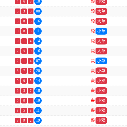
18
殺
小双
4
6
8
08
殺
大单
5
3
0
16
殺
大单
3
8
5
11
殺
小单
0
8
3
14
殺
大单
9
1
4
16
殺
大单
2
5
9
07
殺
小单
2
1
4
20
殺
小单
6
7
7
14
殺
小双
0
9
5
18
殺
小双
6
5
7
19
殺
小双
6
9
4
11
殺
小双
3
5
3
19
殺
小双
8
9
2