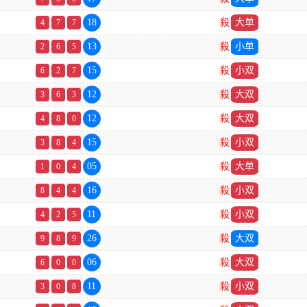
18
殺
大单
4
7
7
13
殺
小单
2
6
5
15
殺
小双
6
2
7
12
殺
大双
3
6
3
12
殺
大双
4
8
0
15
殺
小双
3
8
4
05
殺
大单
1
0
4
16
殺
小双
8
4
4
11
殺
小双
4
2
5
26
殺
大双
9
8
9
06
殺
大双
6
0
0
11
殺
小双
3
0
8