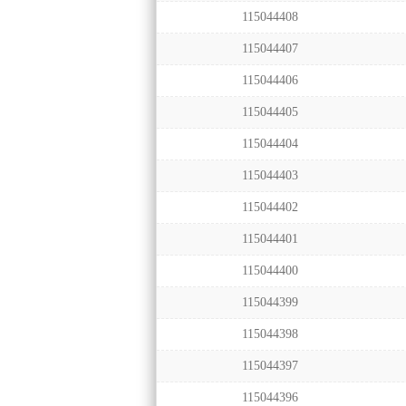
115044408
115044407
115044406
115044405
115044404
115044403
115044402
115044401
115044400
115044399
115044398
115044397
115044396