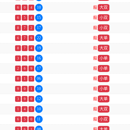
10
殺
大双
6
0
4
15
殺
小双
6
5
4
17
殺
小双
8
7
2
22
殺
大单
6
7
9
19
殺
大双
8
7
4
16
殺
小单
3
6
7
17
殺
小单
2
6
9
06
殺
小单
0
1
5
10
殺
小单
9
0
1
12
殺
大单
3
9
0
10
殺
大双
1
4
5
11
殺
小双
6
5
0
08
殺
大单
1
6
1