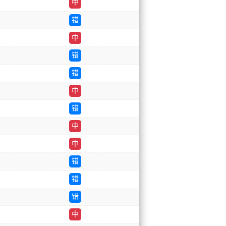
中
错
中
错
错
中
错
中
中
错
错
错
中