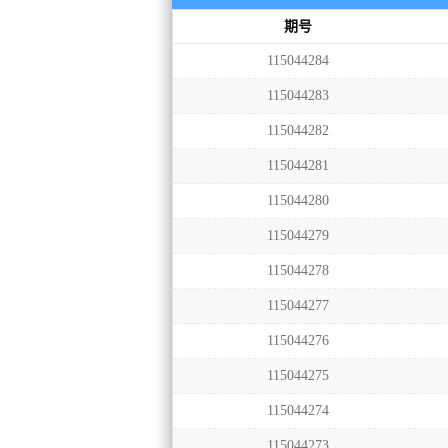
期号
115044284
115044283
115044282
115044281
115044280
115044279
115044278
115044277
115044276
115044275
115044274
115044273