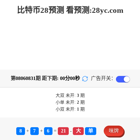
比特币28预测 看预测:28yc.com
第
08060831
期 距下期:
00
分
00
秒
广告开关：
大双
未开:
3
期
小单
未开:
2
期
小双
未开:
1
期
8
+
7
+
6
=
21
-
大
单
咪牌