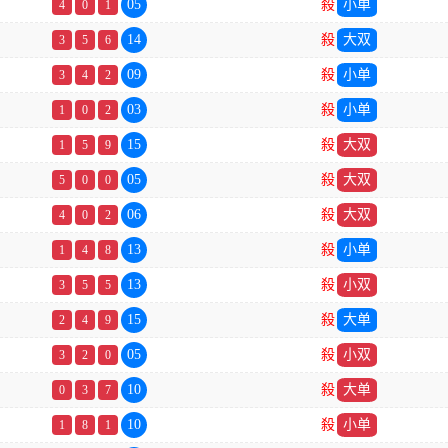
05
殺
小单
4
0
1
14
殺
大双
3
5
6
09
殺
小单
3
4
2
03
殺
小单
1
0
2
15
殺
大双
1
5
9
05
殺
大双
5
0
0
06
殺
大双
4
0
2
13
殺
小单
1
4
8
13
殺
小双
3
5
5
15
殺
大单
2
4
9
05
殺
小双
3
2
0
10
殺
大单
0
3
7
10
殺
小单
1
8
1