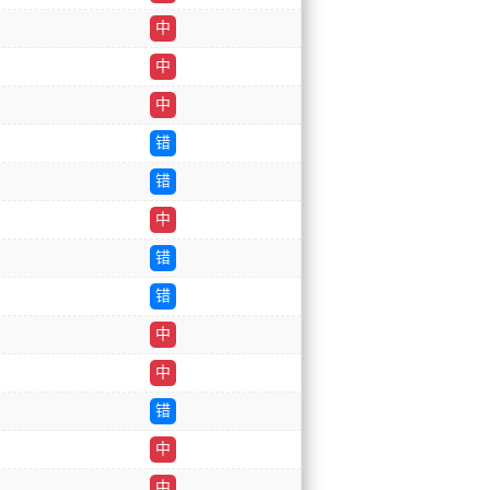
中
中
中
错
错
中
错
错
中
中
错
中
中