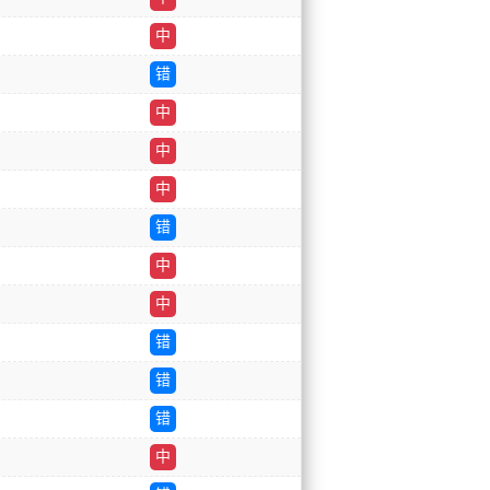
中
错
中
中
中
错
中
中
错
错
错
中