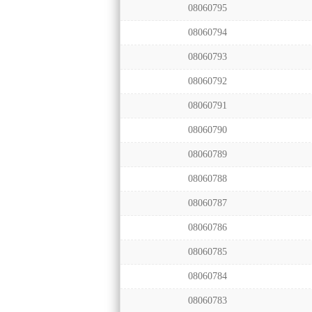
08060795
08060794
08060793
08060792
08060791
08060790
08060789
08060788
08060787
08060786
08060785
08060784
08060783