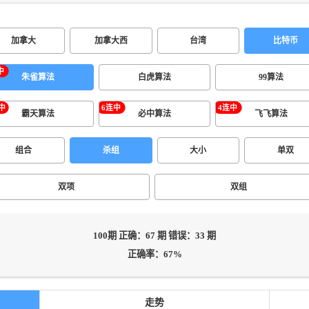
加拿大
加拿大西
台湾
比特币
朱雀算法
白虎算法
99算法
霸天算法
必中算法
飞飞算法
组合
杀组
大小
单双
双项
双组
100期 正确：67 期 错误：33 期
正确率：67%
走势